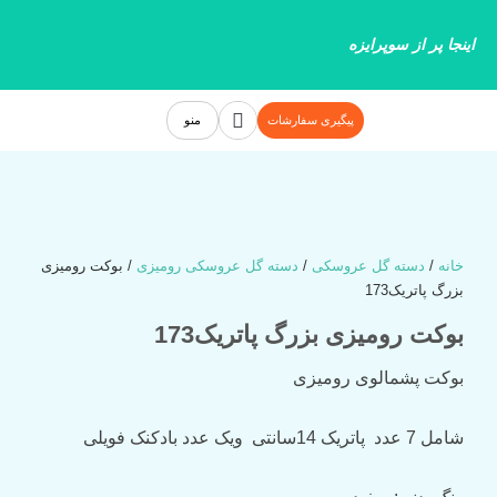
رش
ه
اینجا پر از سوپرایزه
حتوا
جستجو
پیگیری سفارشات
منو
خانه
/
دسته گل عروسکی
/
دسته گل عروسکی رومیزی
/ بوکت رومیزی
بزرگ پاتریک173
بوکت رومیزی بزرگ پاتریک173
بوکت
پشمالوی
رومیزی
شامل
7 ع
دد پاتریک
14
سانتی و‌یک عدد بادکنک فویلی