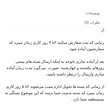
توضیحات
نظرات (0)
از
زمانی
که
ثبت
سفارش
میکنید
۲تا
۳
روز
کاری
زمان
میبرد
که
سفارشتون
آماده
شود
.
بعد
از
آماده
سازی
باتوجه
به
اینکه
ارسال
بسته
های
پستی
روزهای
یکشنبه
و
چهارشنبه
صورت
می‌گیرد
مدت
زمان
آماده
سازی
و
ارسال
را
درنظر
داشته
باشید
.
از
زمانی
که
بسته
ها
تحویل
اداره
پست
می‌شوند
۲تا
۵
روز
کاری
زمان
میبرد
که
بسته
بدست
شما
برسد
که
این
موضوع
بستگی
به
پست
منطقه
شما
دارد
.