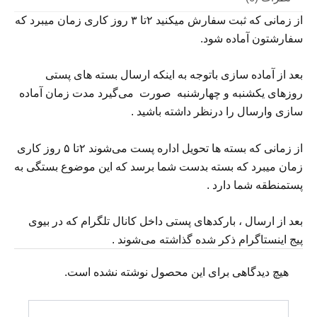
از
زمانی
که
ثبت
سفارش
میکنید
۲تا
۳
روز
کاری
زمان
میبرد
که
سفارشتون
آماده
شود
.
بعد
از
آماده
سازی
باتوجه
به
اینکه
ارسال
بسته
های
پستی
روزهای
یکشنبه
و
چهارشنبه
صورت
می‌گیرد
مدت
زمان
آماده
سازی
و
ارسال
را
درنظر
داشته
باشید
.
از
زمانی
که
بسته
ها
تحویل
اداره
پست
می‌شوند
۲تا
۵
روز
کاری
زمان
میبرد
که
بسته
بدست
شما
برسد
که
این
موضوع
بستگی
به
پست
منطقه
شما
دارد
.
بعد
از
ارسال
،
بارکدهای
پستی
داخل
کانال
تلگرام
که
در
بیوی
پیج
اینستاگرام
ذکر
شده
گذاشته
می‌شوند
.
هیچ دیدگاهی برای این محصول نوشته نشده است.