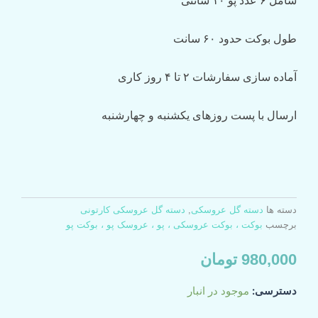
شامل
۶
عدد پو
۱۰
سانتی
طول
بوکت
حدود
۶۰
سانت
آماده
سازی
سفارشات
۲
تا
۴
روز
کاری
ارسال
با
پست
روزهای
یکشنبه
و چهارشنبه
دسته ها
دسته گل عروسکی
,
دسته گل عروسکی کارتونی
برچسب
بوکت ، بوکت عروسکی ، پو ، عروسک پو ، بوکت پو
980,000
تومان
بوکت
دسترسی:
موجود در انبار
پو
طرح