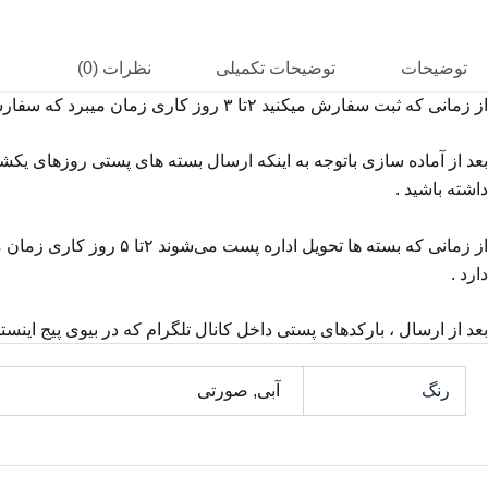
توضیحات
توضیحات تکمیلی
نظرات (0)
از
زمانی
که
ثبت
سفارش
میکنید
۲تا
۳
روز
کاری
زمان
میبرد
که
سفارش
بعد
از
آماده
سازی
باتوجه
به
اینکه
ارسال
بسته
های
پستی
روزهای
یکشن
داشته
باشید
.
از
زمانی
که
بسته
ها
تحویل
اداره
پست
می‌شوند
۲تا
۵
روز
کاری
زمان
م
دارد
.
بعد
از
ارسال
،
بارکدهای
پستی
داخل
کانال
تلگرام
که
در
بیوی
پیج
اینست
رنگ
آبی, صورتی