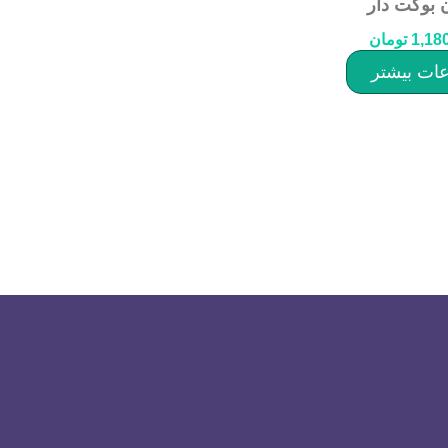
 بوکت دار
1,18
تومان
عات بیشتر