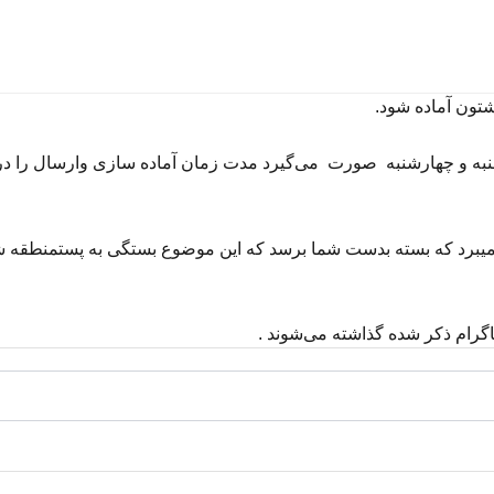
تون
آماده
شود
.
به
و
چهارشنبه
صورت
می‌گیرد
مدت
زمان
آماده
سازی
و
ارسال
را
در
یبرد
که
بسته
بدست
شما
برسد
که
این
موضوع
بستگی
به
پست
منطقه
ش
اگرام
ذکر
شده
گذاشته
می‌شوند
.