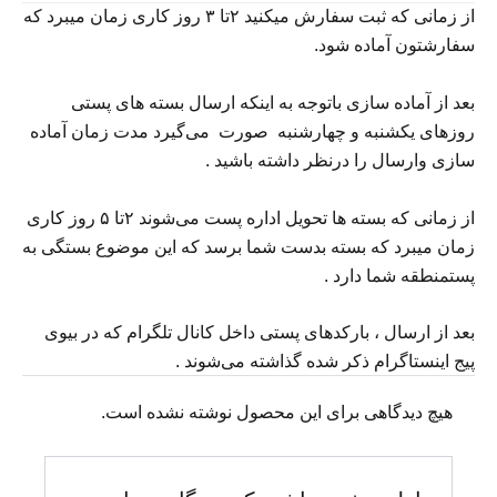
از
زمانی
که
ثبت
سفارش
میکنید
۲تا
۳
روز
کاری
زمان
میبرد
که
سفارشتون
آماده
شود
.
بعد
از
آماده
سازی
باتوجه
به
اینکه
ارسال
بسته
های
پستی
روزهای
یکشنبه
و
چهارشنبه
صورت
می‌گیرد
مدت
زمان
آماده
سازی
و
ارسال
را
درنظر
داشته
باشید
.
از
زمانی
که
بسته
ها
تحویل
اداره
پست
می‌شوند
۲تا
۵
روز
کاری
زمان
میبرد
که
بسته
بدست
شما
برسد
که
این
موضوع
بستگی
به
پست
منطقه
شما
دارد
.
بعد
از
ارسال
،
بارکدهای
پستی
داخل
کانال
تلگرام
که
در
بیوی
پیج
اینستاگرام
ذکر
شده
گذاشته
می‌شوند
.
هیچ دیدگاهی برای این محصول نوشته نشده است.