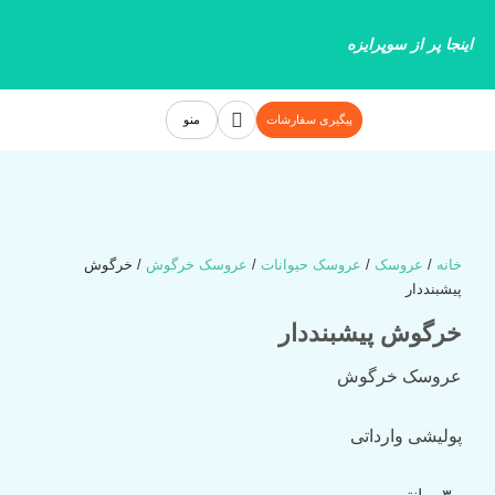
رش
ه
اینجا پر از سوپرایزه
حتوا
جستجو
پیگیری سفارشات
منو
خانه
/
عروسک‌
/
عروسک حیوانات
/
عروسک خرگوش
/ خرگوش
پیشبنددار
خرگوش پیشبنددار
عروسک خرگوش
پولیشی وارداتی