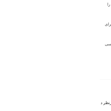
سی را
رای
کسی
نظر
د