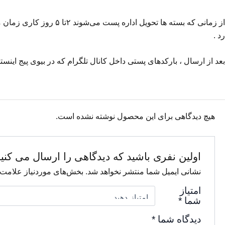
از
زمانی
که
بسته
ها
تحویل
اداره
پست
می‌شوند
۲تا
۵
روز
کاری
زمان
م
رد
.
بعد
از
ارسال
،
بارکدهای
پستی
داخل
کانال
تلگرام
که
در
بیوی
پیج
اینست
هیچ دیدگاهی برای این محصول نوشته نشده است.
اولین نفری باشید که دیدگاهی را ارسال می ک
نشانی ایمیل شما منتشر نخواهد شد.
بخش‌های موردنیاز علامت‌
امتیاز
شما
*
دیدگاه شما
*