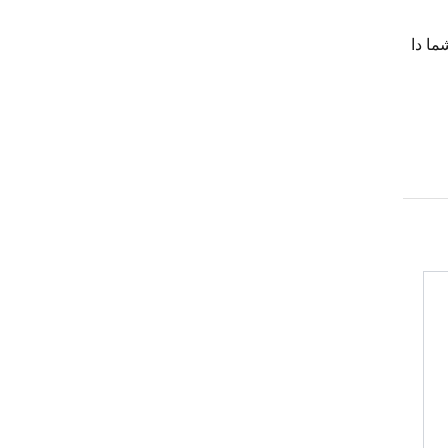
ما
دا