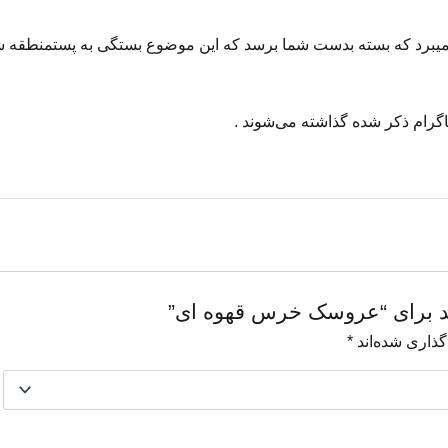
یبرد
که
بسته
بدست
شما
برسد
که
این
موضوع
بستگی
به
پست
منطقه
ش
اگرام
ذکر
شده
گذاشته
می‌شوند
.
نید برای “عروسک خرس قهوه ای”
گذاری شده‌اند
*