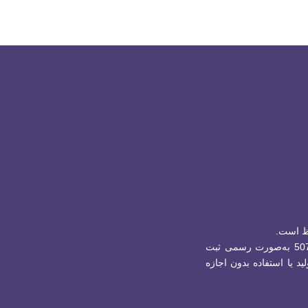
ظ است.
برند جینگولستان با شماره ثبت 507882 به‌صورت رسمی ثبت
ید یا استفاده بدون اجازه