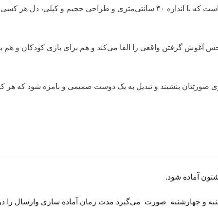
عروسک خرس قهوه ای اورجینال یک همراه فوق‌العاده دوست‌داشتنی است که با اندازه ۴۰ سانتی‌متری و طراحی حجیم و کپلی، دل هر ک
س آغوش گرفتن واقعی را القا می‌کند و هم برای بازی کودکان و هم ب
روی صورتتان بنشیند و تبدیل به یک دوست صمیمی و بامزه شود که هر 
تون
آماده
شود
.
به
و
چهارشنبه
صورت
می‌گیرد
مدت
زمان
آماده
سازی
و
ارسال
را
در