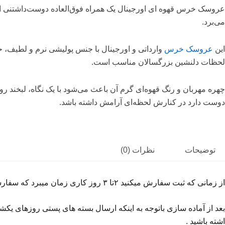
می‌برد.
این
عروسک خرس
وارداتی و اورجینال با جنس پولیشی نرم و لطیف، ح
لحظات دلنشین بزرگسالان مناسب است.
چهره مهربان و رنگ قهوه‌ای گرم آن باعث می‌شود با یک نگاه، لبخند 
دوست دارد در کنارش لحظه‌ای آرامش داشته باشد.
توضیحات
نظرات (0)
از
زمانی
که
ثبت
سفارش
میکنید
۲تا
۳
روز
کاری
زمان
میبرد
که
سفارش
بعد
از
آماده
سازی
باتوجه
به
اینکه
ارسال
بسته
های
پستی
روزهای
یکشن
اشته
باشید
.