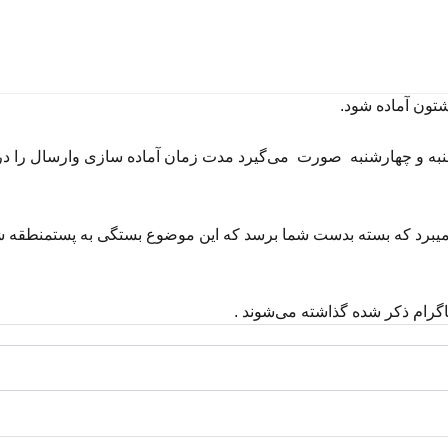
تون
آماده
شود
.
به
و
چهارشنبه
صورت
می‌گیرد
مدت
زمان
آماده
سازی
و
ارسال
را
در
یبرد
که
بسته
بدست
شما
برسد
که
این
موضوع
بستگی
به
پست
منطقه
ش
اگرام
ذکر
شده
گذاشته
می‌شوند
.