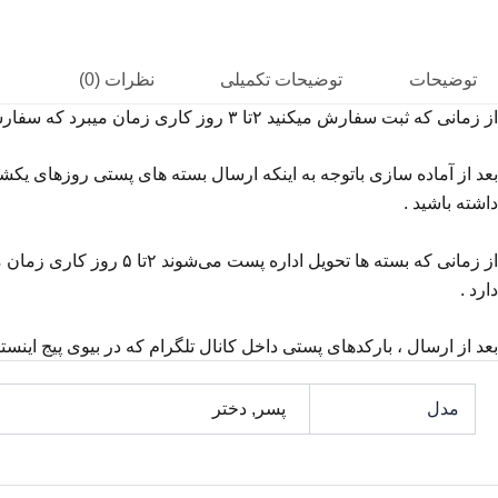
توضیحات
توضیحات تکمیلی
نظرات (0)
از
زمانی
که
ثبت
سفارش
میکنید
۲تا
۳
روز
کاری
زمان
میبرد
که
سفارش
بعد
از
آماده
سازی
باتوجه
به
اینکه
ارسال
بسته
های
پستی
روزهای
یکشن
داشته
باشید
.
از
زمانی
که
بسته
ها
تحویل
اداره
پست
می‌شوند
۲تا
۵
روز
کاری
زمان
م
دارد
.
بعد
از
ارسال
،
بارکدهای
پستی
داخل
کانال
تلگرام
که
در
بیوی
پیج
اینست
مدل
پسر, دختر